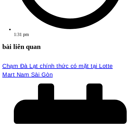
1:31 pm
bài liên quan
Chạm Đà Lạt chính thức có mặt tại Lotte
Mart Nam Sài Gòn