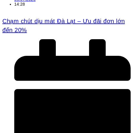
14:28
Chạm chút dịu mát Đà Lạt – Ưu đãi đơn lớn
đến 20%