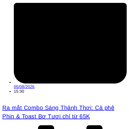
05/08/2026
15:30
Ra mắt Combo Sáng Thảnh Thơi: Cà phê
Phin & Toast Bơ Tươi chỉ từ 65K