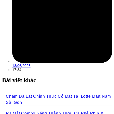
18/06/2026
17:34
Bài viết khác
Chạm Đà Lạt Chính Thức Có Mặt Tại Lotte Mart Nam
Sài Gòn
Ra Mắt Combo Sáng Thảnh Thơi: Cà Phê Phin &