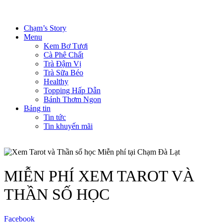
Chạm’s Story
Menu
Kem Bơ Tươi
Cà Phê Chất
Trà Đậm Vị
Trà Sữa Béo
Healthy
Topping Hấp Dẫn
Bánh Thơm Ngon
Bảng tin
Tin tức
Tin khuyến mãi
MIỄN PHÍ XEM TAROT VÀ
THẦN SỐ HỌC
Facebook