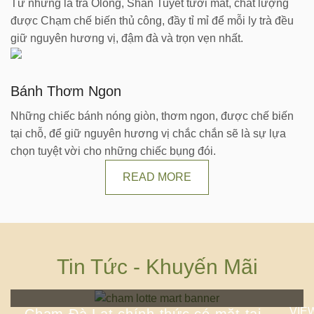
Từ những lá trà Olong, Shan Tuyết tươi mát, chất lượng
được Chạm chế biến thủ công, đầy tỉ mỉ để mỗi ly trà đều
giữ nguyên hương vị, đậm đà và trọn vẹn nhất.
Bánh Thơm Ngon
Những chiếc bánh nóng giòn, thơm ngon, được chế biến
tại chỗ, để giữ nguyên hương vị chắc chắn sẽ là sự lựa
chọn tuyệt vời cho những chiếc bụng đói.
READ MORE
Tin Tức - Khuyến Mãi
VIE
Chạm Đà Lạt chính thức có mặt tại