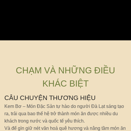
CHẠM VÀ NHỮNG ĐIỀU
KHÁC BIỆT
CÂU CHUYỆN THƯƠNG HIỆU
Kem Bơ – Món Đặc Sản tự hào do người Đà Lạt sáng tạo
ra, trải qua bao thế hệ trở thành món ăn được nhiều du
khách trong nước và quốc tế yêu thích.
Và để gìn giữ nét văn hoá quê hương và nâng tầm món ăn