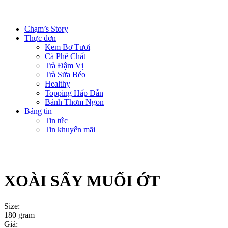
Chạm’s Story
Thực đơn
Kem Bơ Tươi
Cà Phê Chất
Trà Đậm Vị
Trà Sữa Béo
Healthy
Topping Hấp Dẫn
Bánh Thơm Ngon
Bảng tin
Tin tức
Tin khuyến mãi
XOÀI SẤY MUỐI ỚT
Size:
180 gram
Giá: