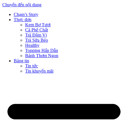
Chuyển đến nội dung
Chạm’s Story
Thực đơn
Kem Bơ Tươi
Cà Phê Chất
Trà Đậm Vị
Trà Sữa Béo
Healthy
Topping Hấp Dẫn
Bánh Thơm Ngon
Bảng tin
Tin tức
Tin khuyến mãi