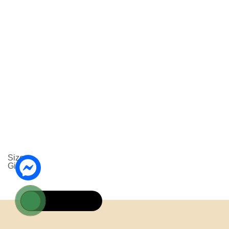
VIÊN KEM OLONG
Size:
Giá:
30,000 VNĐ
19009429
Sản Phẩm Liên Quan