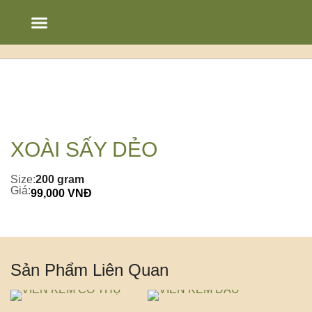
Chạm’s Story
Thực đơn
Bảng tin
XOÀI SẤY DẺO
Size:
200 gram
Giá:
99,000 VNĐ
Sản Phẩm Liên Quan