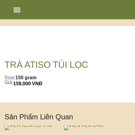
Chạm’s Story
Thực đơn
Bảng tin
TRÀ ATISO TÚI LỌC
Size:
150 gram
Giá:
159,000 VNĐ
Sản Phẩm Liên Quan