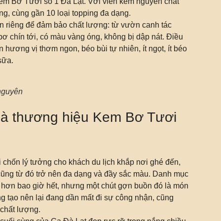
em Bơ Tươi số 1 Đà Lạt. Với viên kem nguyên chất
g, cùng gần 10 loại topping đa dạng.
n riêng để đảm bảo chất lượng: từ vườn canh tác
 bơ chín tới, có màu vàng óng, không bị dập nát. Điều
ương vị thơm ngon, béo bùi tự nhiên, ít ngọt, ít béo
sữa.
nguyên
là thương hiệu Kem Bơ Tươi
 chốn lý tưởng cho khách du lịch khắp nơi ghé đến,
t cũng từ đó trở nên đa dạng và đầy sắc màu. Danh mục
i hơn bao giờ hết, nhưng một chút gợn buồn đó là món
g tạo nên lại đang dần mất đi sự công nhận, cũng
chất lượng.