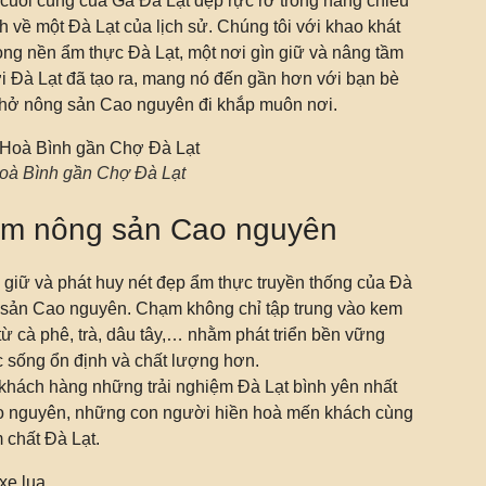
cuối cùng của Ga Đà Lạt đẹp rực rỡ trong nắng chiều
 về một Đà Lạt của lịch sử. Chúng tôi với khao khát
ong nền ẩm thực Đà Lạt, một nơi gìn giữ và nâng tầm
ời Đà Lạt đã tạo ra, mang nó đến gần hơn với bạn bè
u chở nông sản Cao nguyên đi khắp muôn nơi.
oà Bình gần Chợ Đà Lạt
ầm nông sản Cao nguyên
giữ và phát huy nét đẹp ẩm thực truyền thống của Đà
g sản Cao nguyên. Chạm không chỉ tập trung vào kem
ừ cà phê, trà, dâu tây,… nhằm phát triển bền vững
 sống ổn định và chất lượng hơn.
hách hàng những trải nghiệm Đà Lạt bình yên nhất
ao nguyên, những con người hiền hoà mến khách cùng
 chất Đà Lạt.