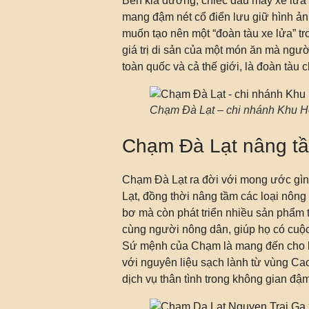
Bên kia đường, chiếc đầu máy xe lửa 
mang đậm nét cổ điển lưu giữ hình ảnh
muốn tạo nên một “đoàn tàu xe lửa” tr
giá trị di sản của một món ăn mà ngư
toàn quốc và cả thế giới, là đoàn tà
Chạm Đà Lạt – chi nhánh Khu H
Chạm Đà Lạt nâng t
Chạm Đà Lạt ra đời với mong ước gìn 
Lạt, đồng thời nâng tầm các loại nôn
bơ mà còn phát triển nhiều sản phẩm t
cùng người nông dân, giúp họ có cuộc
Sứ mệnh của Chạm là mang đến cho k
với nguyên liệu sạch lành từ vùng C
dịch vụ thân tình trong không gian đậm