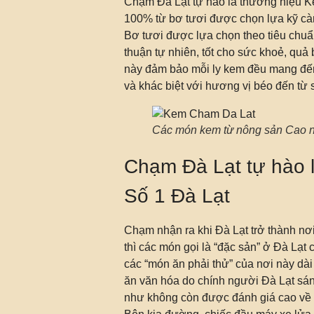
Chạm Đà Lạt tự hào là thương hiệu K
100% từ bơ tươi được chọn lựa kỹ càn
Bơ tươi được lựa chọn theo tiêu chuẩ
thuận tự nhiên, tốt cho sức khoẻ, quả
này đảm bảo mỗi ly kem đều mang đến h
và khác biệt với hương vị béo đến từ 
Các món kem từ nông sản Cao 
Chạm Đà Lạt tự hào 
Số 1 Đà Lạt
Chạm nhận ra khi Đà Lạt trở thành nơi
thì các món gọi là “đặc sản” ở Đà Lạ
các “món ăn phải thử” của nơi này dà
ăn văn hóa do chính người Đà Lạt sán
như không còn được đánh giá cao về 